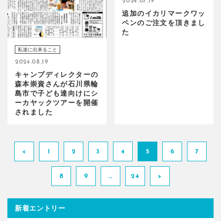
2024.07.19
追加のイカリマークワッ
ペンのご注文を頂きまし
た
私達に出来ること
2024.08.19
キャンプディレクターの
森本崇資さんが石川県輪
島市で子ども達向けにシ
ーカヤックツアーを開催
されました
<
1
2
3
4
5
6
7
8
9
…
24
>
新着エントリー