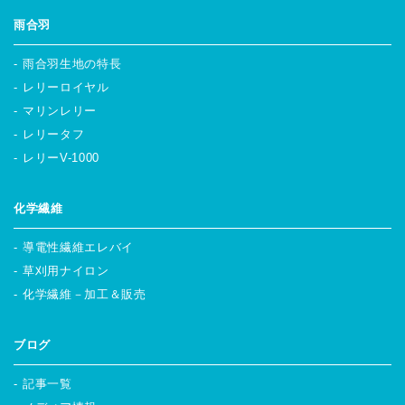
雨合羽
雨合羽生地の特長
レリーロイヤル
マリンレリー
レリータフ
レリーV-1000
化学繊維
導電性繊維エレバイ
草刈用ナイロン
化学繊維－加工＆販売
ブログ
記事一覧