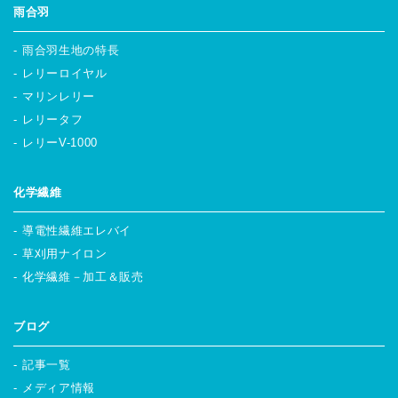
雨合羽
雨合羽生地の特長
レリーロイヤル
マリンレリー
レリータフ
レリーV-1000
化学繊維
導電性繊維エレバイ
草刈用ナイロン
化学繊維－加工＆販売
ブログ
記事一覧
メディア情報