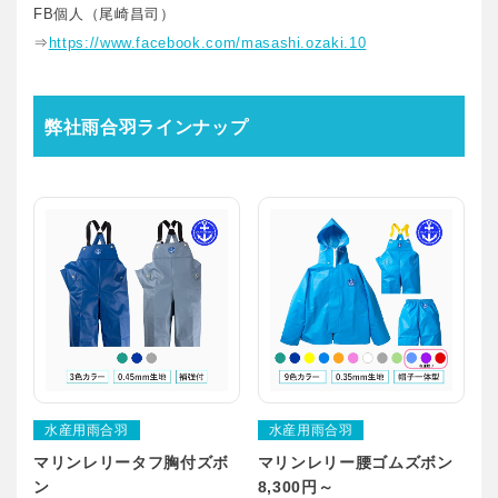
FB個人（尾崎昌司）
⇒
https://www.facebook.com/masashi.ozaki.10
弊社雨合羽ラインナップ
水産用雨合羽
水産用雨合羽
マリンレリータフ胸付ズボ
マリンレリー腰ゴムズボン
ン
8,300円～