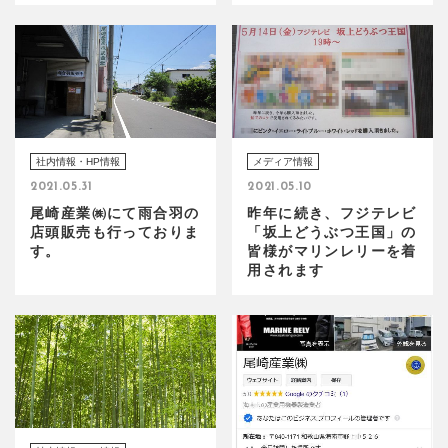
社内情報・HP情報
メディア情報
2021.05.31
2021.05.10
尾崎産業㈱にて雨合羽の
昨年に続き、フジテレビ
店頭販売も行っておりま
「坂上どうぶつ王国」の
す。
皆様がマリンレリーを着
用されます