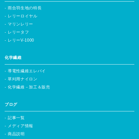
雨合羽生地の特長
レリーロイヤル
マリンレリー
レリータフ
レリーV-1000
化学繊維
導電性繊維エレバイ
草刈用ナイロン
化学繊維－加工＆販売
ブログ
記事一覧
メディア情報
商品説明