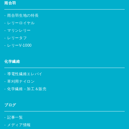
雨合羽
雨合羽生地の特長
レリーロイヤル
マリンレリー
レリータフ
レリーV-1000
化学繊維
導電性繊維エレバイ
草刈用ナイロン
化学繊維－加工＆販売
ブログ
記事一覧
メディア情報