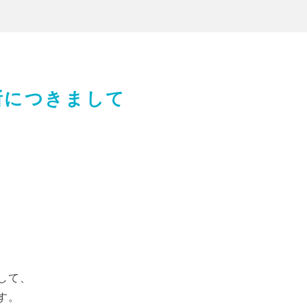
所につきまして
して、
す。