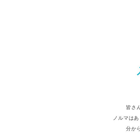
皆さ
ノルマはあ
分か